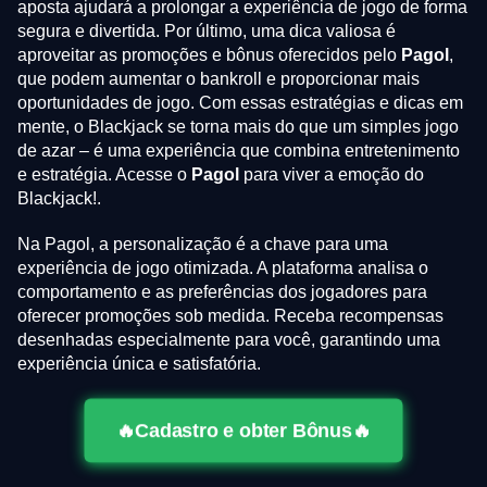
aposta ajudará a prolongar a experiência de jogo de forma
segura e divertida. Por último, uma dica valiosa é
aproveitar as promoções e bônus oferecidos pelo
Pagol
,
que podem aumentar o bankroll e proporcionar mais
oportunidades de jogo. Com essas estratégias e dicas em
mente, o Blackjack se torna mais do que um simples jogo
de azar – é uma experiência que combina entretenimento
e estratégia. Acesse o
Pagol
para viver a emoção do
Blackjack!.
Na Pagol, a personalização é a chave para uma
experiência de jogo otimizada. A plataforma analisa o
comportamento e as preferências dos jogadores para
oferecer promoções sob medida. Receba recompensas
desenhadas especialmente para você, garantindo uma
experiência única e satisfatória.
🔥Cadastro e obter Bônus🔥