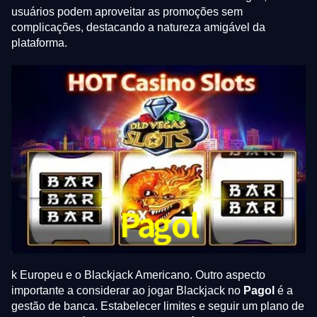
usuários podem aproveitar as promoções sem
complicações, destacando a natureza amigável da
plataforma.
k Europeu e o Blackjack Americano. Outro aspecto
importante a considerar ao jogar Blackjack no
Pagol
é a
gestão de banca. Estabelecer limites e seguir um plano de