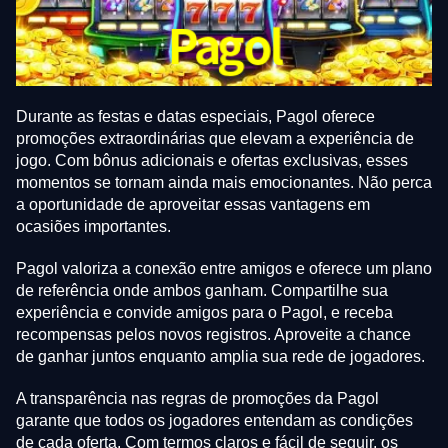
Durante as festas e datas especiais, Pagol oferece
promoções extraordinárias que elevam a experiência de
jogo. Com bônus adicionais e ofertas exclusivas, esses
momentos se tornam ainda mais emocionantes. Não perca
a oportunidade de aproveitar essas vantagens em
ocasiões importantes.
Pagol valoriza a conexão entre amigos e oferece um plano
de referência onde ambos ganham. Compartilhe sua
experiência e convide amigos para o Pagol, e receba
recompensas pelos novos registros. Aproveite a chance
de ganhar juntos enquanto amplia sua rede de jogadores.
A transparência nas regras de promoções da Pagol
garante que todos os jogadores entendam as condições
de cada oferta. Com termos claros e fácil de seguir, os